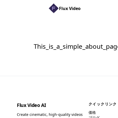
Flux Video
This_is_a_simple_about_pag
クイックリンク
Flux Video AI
価格
Create cinematic, high-quality videos
ブログ