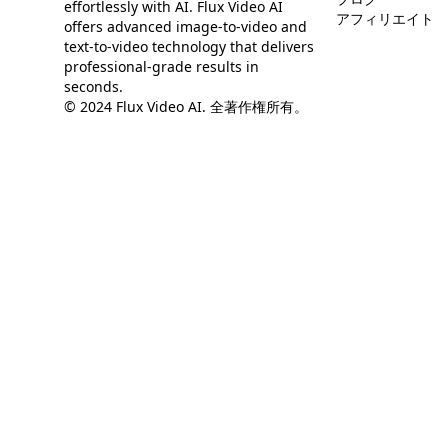
effortlessly with AI. Flux Video AI
アフィリエイト
offers advanced image-to-video and
text-to-video technology that delivers
professional-grade results in
seconds.
© 2024 Flux Video AI. 全著作権所有。