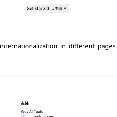
Get started
日本語
▼
ternationalization_in_different_pages
友链
Woy AI Tools